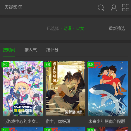



天晟影院
已选择
动漫
少女
重新筛选
按时间
按人气
按评分
9.0
8.0
9.0
更新至第04集
更新至68集
完结
与游戏中心的少女异文化交流的故事
宿主，你好甜
未来少年柯南台配版
1.0
4.0
8.0