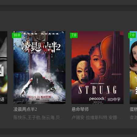
10.0
7.0
7.0
国语
HD国语
HD中字
凌晨两点半2
悬命琴师
蛋
陈快乐,王子航,张云海,贝乐乐,彭剑雄,张露文,王尊,高晓柔,杨靖,华凯瑞
卢锡安·拉维斯科特,安娜·迪奥普,兰利·柯克伍德,林恩·惠特菲尔德,菲利普·韦利,克洛伊·贝利,可可·琼斯,Romy·Woods,Natalie·Robbie