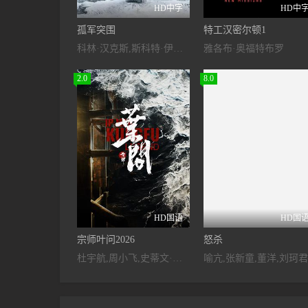
HD中字
HD中
孤军突围
特工汉密尔顿1
科林·汉克斯,斯科特·伊斯特伍德,安洁纽·艾莉丝-泰勒,泰勒·约翰·史密斯,洛恩·麦克菲登,阿塔纳斯·斯雷布雷夫,阿尔菲·斯图尔特,蒂莫西·布洛尔,丹尼尔·罗德里戈兹,卡洛琳·佩特,洛朗·莫雷尔
雅各布·奥福特布罗
2.0
8.0
HD国语
HD国
宗师叶问2026
怒杀
杜宇航,周小飞,史蒂文·达兹,张庭菲,李耀景,闫彦龙,王婉中,赵靖舒玉,吴鑫尊,佟小虎
喻亢,张新童,董洋,刘珂君