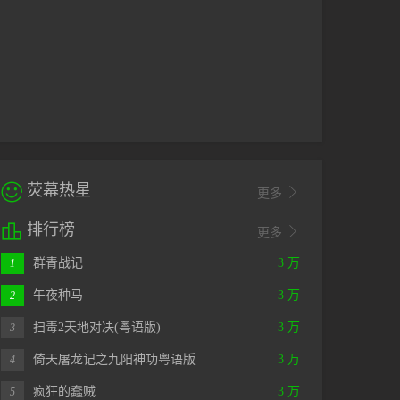
HD中字
HD中字
正
眸
奇怪的零食店钱天堂
马尼拉之最
0-01-01
1970-01-01
1970-01-01

荧幕热星

更多

排行榜

更多
群青战记
3 万
1
午夜种马
3 万
2
扫毒2天地对决(粤语版)
3 万
3
倚天屠龙记之九阳神功粤语版
3 万
4
疯狂的蠢贼
3 万
5