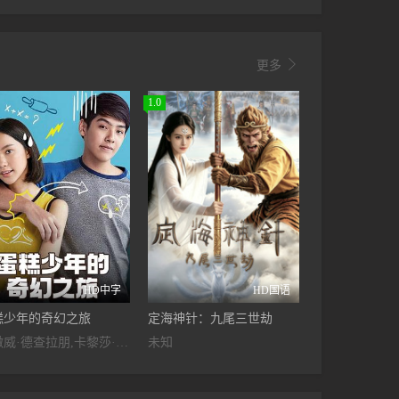

更多
1.0
HD中字
HD国语
糕少年的奇幻之旅
定海神针：九尾三世劫
查澈威·德查拉朋,卡黎莎·素帕琳格特
未知