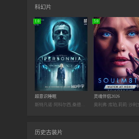
科幻片
1.0
5.0
HD中字
HD
超意识睡眠
灵魂伴侣2026
斯特凡诺·阿科尔西,桑德拉·切卡莱利
历史古装片