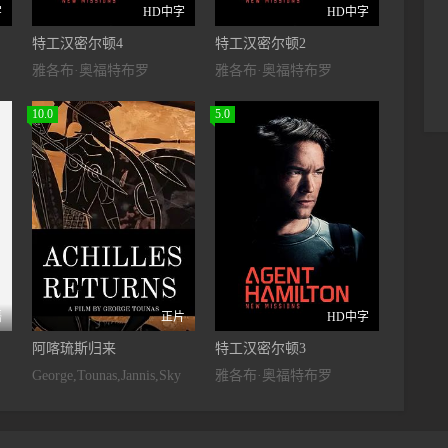
字
HD中字
HD中字
特工汉密尔顿4
特工汉密尔顿2
雅各布·奥福特布罗
雅各布·奥福特布罗
10.0
5.0
语
正片
HD中字
阿喀琉斯归来
特工汉密尔顿3
George,Tounas,Jannis,Sky
雅各布·奥福特布罗