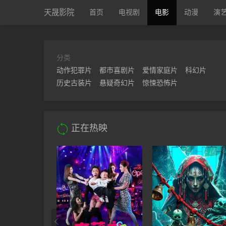
天晟影院
首页
电视剧
电影
动漫
演
分类
动作犯罪片
都市喜剧片
爱情家庭片
科幻片
历史古装片
悬疑奇幻片
惊悚恐怖片

正在热映