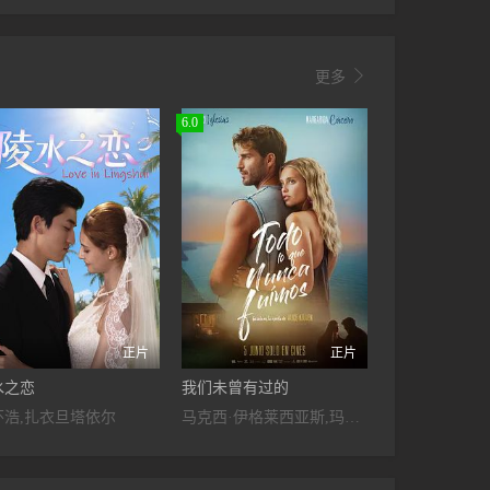

更多
6.0
正片
正片
水之恋
我们未曾有过的
怀浩,扎衣旦塔依尔
马克西·伊格莱西亚斯,玛嘉丽达·科切罗