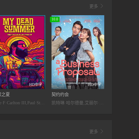

更多
10.0
HD中字
HD中字
滚之夏
契约约会
Zeke·F·Carlton·III,Paul·Stenerson,Ashlee·Buchanan
凯特琳·哈尔德曼,艾丽尔·塔图姆,Abidzar·Al·Ghifari

更多