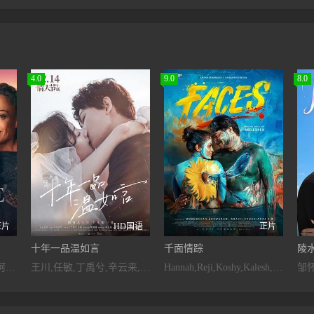
4.0
9.0
8.0
正片
HD国语
正片
十年一品温如言
千面情踪
陵
唐妮·布蕾斯顿,艾森斯·阿特金斯
王川,任敏,丁禹兮,辛云来,李泽锋,丁楠,许童心,漆昱辰
Hannah,Reji,Koshy,Kalesh,Ramanand
邹