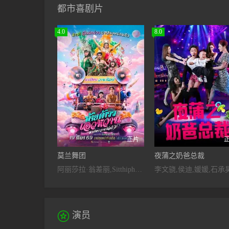
都市喜剧片
4.0
8.0
正片
莫兰舞团
夜蒲之奶爸总裁
阿丽莎拉·翁差丽,Sitthiphon,Disamoe
李文骁,侯迪,媛媛,石承

演员