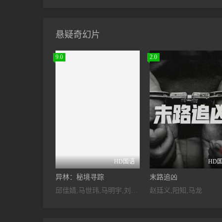
悬疑奇幻片
9.0
2.0
HD国语
HD
异林：秘境寻踪
末路追凶
邱佳婧,马世玮,马明宇,刘春霞
赵廷义,阳知,马龙