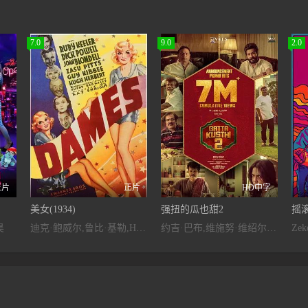
7.0
9.0
2.0
正片
正片
HD中字
美女(1934)
强扭的瓜也甜2
摇
昊
迪克·鲍威尔,鲁比·基勒,Hugh,Herbert
约吉·巴布,维施努·维绍尔,拉姆亚·克里希南,艾西瓦娅·莱克希米,Karunas,Sreeja·Ravi