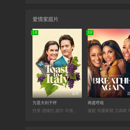
爱情家庭片
1.0
3.0
正片
为意大利干杯
再度呼吸
托里·德维托,威尔·坎普,莉莉·奈特