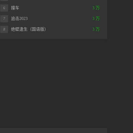
撞车
3 万
6
追击2023
3 万
7
绝壁逢生（国语版）
3 万
8