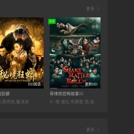

更多
6.0
HD国语
更新HD
境狂蟒
菲律宾恐怖故事15
,陈传凯,戴洱滨
JC·德·维拉,布莱恩·西,金·阿蒂恩萨

更多