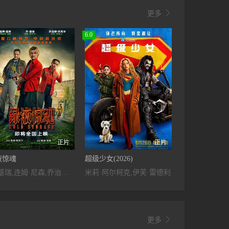

更多
6.0
正片
正片
液惊魂
超级少女(2026)
乔·基瑞,连姆·尼森,乔治娜·坎贝尔,索茜·贝肯,瓦妮莎·雷德格雷夫,莱丝利·曼维尔,亚伦·赫弗南,埃洛拉·托尔基亚,罗伯·柯林斯,贾斯汀·塞林格,加文·斯波克斯,安德鲁·布鲁克,达雷尔·席尔瓦,露伊萨·里希特,纳赫尔·策盖,丹尼尔·里格比,克莱尔·霍尔曼,瓦伦蒂娜·波普科娃,纳纳·詹姆斯
米莉·阿尔柯克,伊芙·雷德利

更多