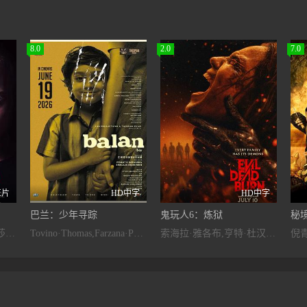
8.0
2.0
7.0
正片
HD中字
HD中字
巴兰：少年寻踪
鬼玩人6：炼狱
秘
卡拉·古奇诺,凯瑟琳·伊莎贝尔,卢·泰勒·普奇,唐纳德·沙利斯,凯文·麦克纳尔蒂,Jason,William,Day,杰森·麦金农,罗曼·金赛拉,杰卡·博尚
Tovino·Thomas,Farzana·Palathingal,Abhiram·Radhakrishnan
索海拉·雅各布,亨特·杜汉,卢西安·布坎南,坦蒂·莱特,乔治·普拉尔,埃罗尔·尚德,维克托里·恩杜克韦,莫德·戴维,基努·卡里姆,塔皮瓦·索罗帕,格雷塔·范登布林克
倪青