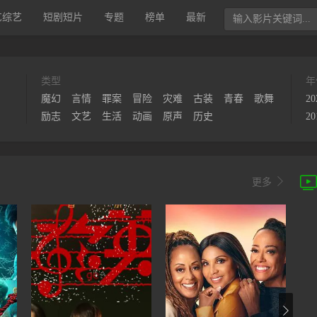
艺综艺
短剧短片
专题
榜单
最新
类型
年
魔幻
言情
罪案
冒险
灾难
古装
青春
歌舞
20
励志
文艺
生活
动画
原声
历史
20


更多