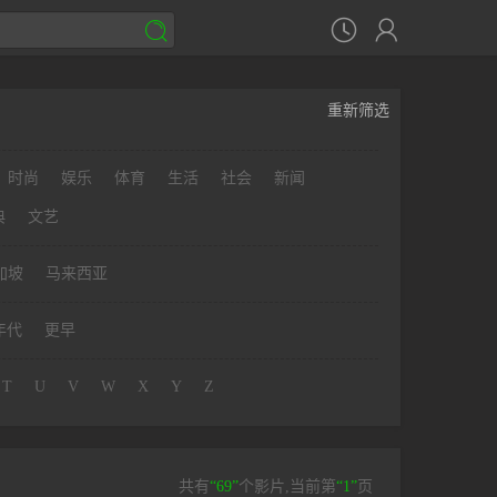



重新筛选
时尚
娱乐
体育
生活
社会
新闻
典
文艺
加坡
马来西亚
年代
更早
T
U
V
W
X
Y
Z
共有
“69”
个影片,当前第
“1”
页