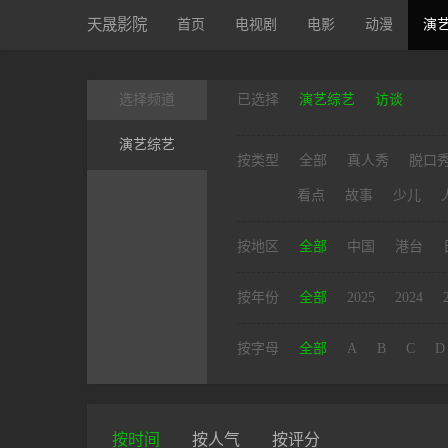
天晟影院
首页
电视剧
电影
动漫
演
选择频道
已选择
演艺综艺
访谈
演艺综艺
按类型
全部
真人秀
脱口
看点
故事
少儿
按地区
全部
中国
港台
按年份
全部
2025
2024
按字母
全部
A
B
C
D
按时间
按人气
按评分