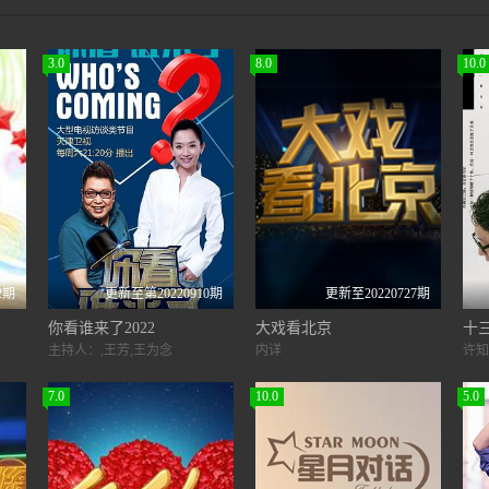
3.0
8.0
10.0
2期
更新至第20220910期
更新至20220727期
你看谁来了2022
大戏看北京
十
主持人：,王芳,王为念
内详
7.0
10.0
5.0