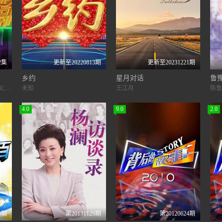
2集
更新至20220813期
更新至20231221期
乡约
星月对话
鲁
伍仲衡,萧正楠,区永权,叶丽仪,陈秋霞,陈晓东,吴业坤
未知
王江月
陈鲁
4.0
9.0
2.0
0期
第20131129期
第20120624期