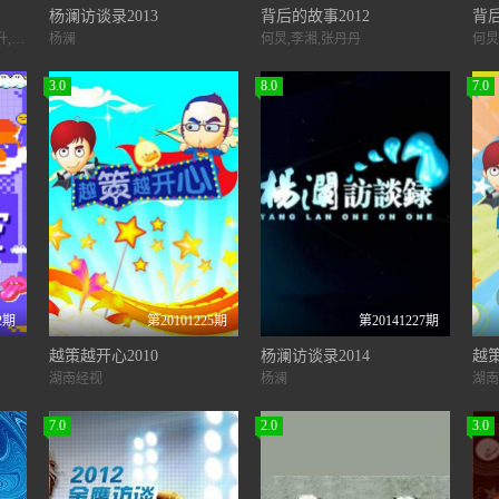
杨澜访谈录2013
背后的故事2012
背后
徐熙媛,徐熙娣,罗志祥,黄鸿升,简恺乐,敖犬,廖威廉
杨澜
何炅,李湘,张丹丹
何炅
3.0
8.0
7.0
2期
第20101225期
第20141227期
越策越开心2010
杨澜访谈录2014
越策
湖南经视
杨澜
湖南
7.0
2.0
3.0