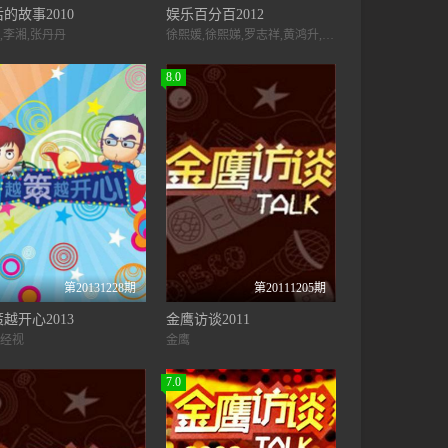
的故事2010
娱乐百分百2012
,李湘,张丹丹
徐熙媛,徐熙娣,罗志祥,黄鸿升,简恺乐,敖犬,廖威廉
8.0
第20131228期
第20111205期
越开心2013
金鹰访谈2011
经视
金鹰
7.0