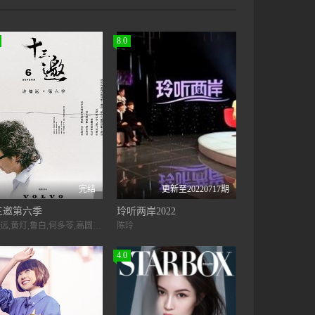
8.0
完结
更新至20220717期
三邀第六季
玲听两岸2022
许知远,黄灯,鲁白,何多苓,高圆圆,杨扬,宁浩,葛兆光,吕燕,钟叔河,姜逸磊
陈玲
4.0