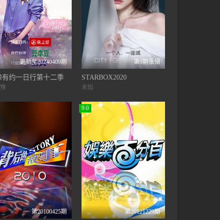
更新至20240409期
第9期张俪
豫有约一日行第十二季
STARBOX2020
豫
未知
9.0
第20100425期
第20121229期