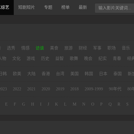
艺综艺
短剧短片
专题
榜单
最新
秀
选秀
情感
访谈
美食
旅游
财经
军事
职场
音乐
人物
文化
游戏
历史
益智
歌舞
晚会
纪实
青春
经
日韩
欧美
大陆
香港
台湾
美国
韩国
日本
泰国
新
2023
2022
2021
2020
2019
2018
2009-1999
90年代
80
E
F
G
H
I
J
K
L
M
N
O
P
Q
R
S