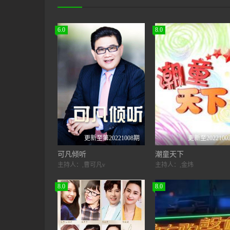
6.0
8.0
更新至第20221008期
更新至2022100
可凡倾听
潮童天下
主持人：,曹可凡v
主持人：,金炜
8.0
8.0