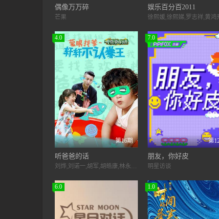
偶像万万碎
娱乐百分百2011
芒果
4.0
7.0
第16期
第1
听爸爸的话
朋友，你好皮
刘烨,刘诺一,胡军,胡皓康,林永健,林大竣,邹市明,邹明轩,夏克立,Christopher,Downs,夏天
明星访谈
6.0
1.0