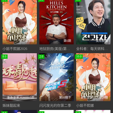
第260730期
第6期
吴世勋篇
小姐不熙娣2026
地狱厨房(美版)第二十一季
全科者：每天转科的男人
8.0
2.0
10.0
更新至第20260805期
第10期下
更新至第20260729期
姊妹靓起来
闪闪发光的你第二季
小姐不熙娣