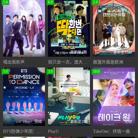
5.0
6.0
2.0
完结
更新至1期
更新至10期
唱出我新声
就只去一次，澳大利亚
敞篷外面是欧洲
5.0
3.0
10.0
完结
更新至2期
完结
BTS防弹少年团：洛杉矶演唱会
PlayU
TakeOne：终极一曲