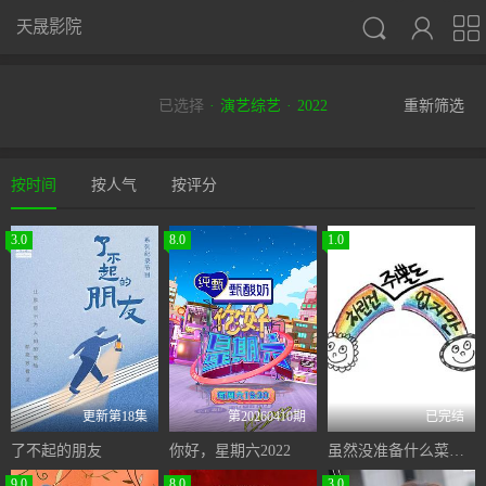



天晟影院
已选择
演艺综艺
2022
重新筛选
按时间
按人气
按评分
3.0
8.0
1.0
更新第18集
第20260410期
已完结
了不起的朋友
你好，星期六2022
虽然没准备什么菜第一季
9.0
8.0
3.0