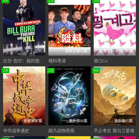
8.0
2.0
5.0
正片
更新至第12集
更新至第20260725期
比尔·伯尔：我的朋友都很杀
嘥料粤语
借口Go
2.0
2.0
9.0
更新第27集
更新第06集
更新第05集
中华战争通史
超凡动物奇观
不止考古·我与三星堆