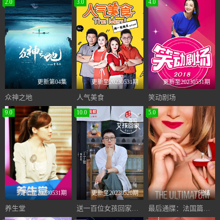
2.0
3.0
4.0
更新第04集
更新至20230531期
更新至20230531期
众神之地
人气美食
笑动剧场
9.0
10.0
5.0
更新至20230531期
更新至20230520期
完结
养生堂
送一百位女孩回家第六季
最后通牒：法国篇第一季