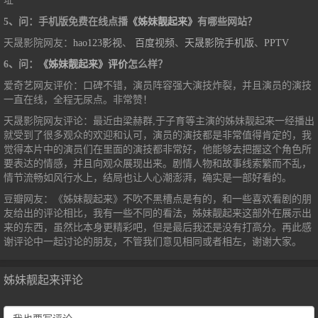
址
5、问：手机版免费在线点播
《姊妹靓起来》
有哪些网站？
天晟影院网友：
hao123影视
、
百度视频
、
天晟影院手机版
、
PPTV
6、问：
《姊妹靓起来》评价
怎么样？
爱奇艺网友评价：口碑不错，演员阵容强大演技炸裂，并且演员的演技
一直在线，全程无尿点。非常赞！
天晟影院网友评论：最近由梁赫群,于子育等主演的姊妹靓起来一经播出
就受到了很多观众的欢迎和认可，演员的演技都是非常值得肯定的，我
觉得本片中的演员们在里面的演技都非常好，他能够去把握这个角色所
要表达的情感，并且向观众展现出来。剧情人物和故事线索繁而不乱，
情节流畅如风行水上，结局也让人心潮澎湃，确实是一部好看的。
豆瓣网友：《姊妹靓起来》不吹不黑槽点是有的，和一些喜欢看剧的朋
友给出的评论相比，我有一些不同的看法，姊妹靓起来这部外在展示出
来的东西，虽然比本身更精彩吧，但是最后我还是没有打高分。再此感
谢评论中一起讨论的朋友，不管我们意见相同或者相左，谢谢大家。
姊妹靓起来评论