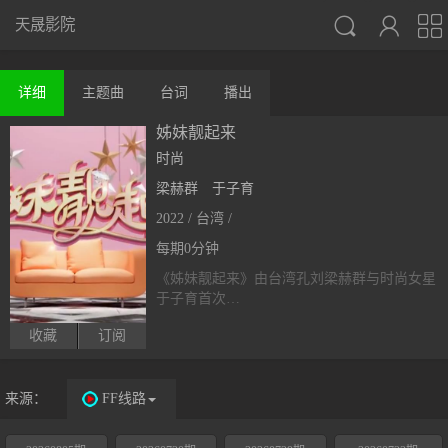



天晟影院
详细
主题曲
台词
播出
姊妹靓起来
时尚
梁赫群
于子育
2022 / 台湾 /
每期0分钟
《姊妹靓起来》由台湾孔刘梁赫群与时尚女星
于子育首次…
收藏
订阅
来源：
FF线路