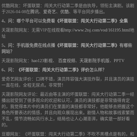
优酷网友：坏蛋联盟：闯关大行动第二季是由执导，领衔主演剧。该剧
于2026-04-08在
腾讯
、
爱奇艺
、
优酷
、等平台同步播出。
4、问：哪个平台可以免费看
《坏蛋联盟：闯关大行动第二季》全集
天晟影院网友：无需VIP在线观看
http://www.2tsj.com/vod/161195.html
地
址
5、问：手机版免费在线点播
《坏蛋联盟：闯关大行动第二季》
有哪些
网站？
天晟影院网友：
hao123影视
、
百度视频
、
天晟影院手机版
、
PPTV
6、问：
《坏蛋联盟：闯关大行动第二季》评价
怎么样？
爱奇艺网友评价：口碑不错，演员阵容强大演技炸裂，并且演员的演技
一直在线，全程无尿点。非常赞！
天晟影院网友评论：最近由等主演的坏蛋联盟：闯关大行动第二季一经
播出就受到了很多观众的欢迎和认可，演员的演技都是非常值得肯定
的，我觉得本片中的演员们在里面的演技都非常好，他能够去把握这个
角色所要表达的情感，并且向观众展现出来。剧情人物和故事线索繁而
不乱，情节流畅如风行水上，结局也让人心潮澎湃，确实是一部好看
的。
豆瓣网友：《坏蛋联盟：闯关大行动第二季》不吹不黑槽点是有的，和