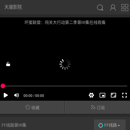



天晟影院
坏蛋联盟：闯关大行动第二季第08集在线观看


收藏
订阅
FF线路第08集
FF线路