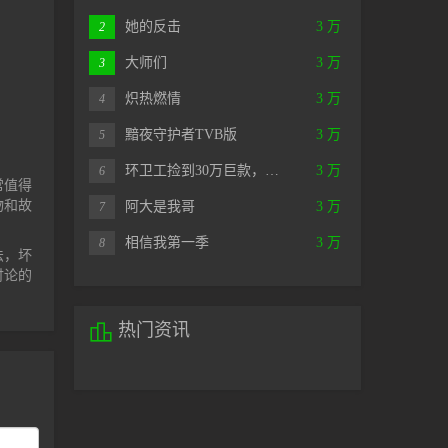
她的反击
3 万
2
大师们
3 万
3
炽热燃情
3 万
4
黯夜守护者TVB版
3 万
5
环卫工捡到30万巨款，…
3 万
6
常值得
物和故
阿大是我哥
3 万
7
相信我第一季
3 万
8
法，坏
讨论的

热门资讯