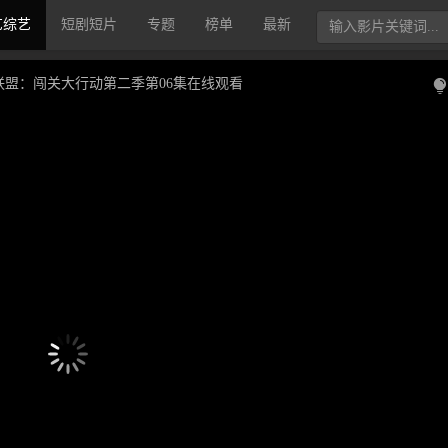
艺综艺
短剧短片
专题
榜单
最新
联盟：闯关大行动第二季第06集在线观看