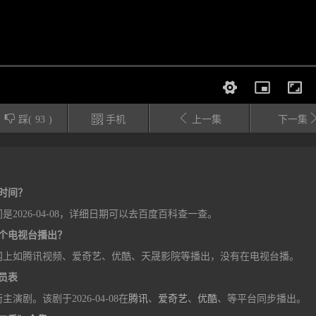



踩(
93
)
手机
上一集
下一集
时间？
026-04-08，详细日期可以去百度百科查一查。
个电视台播出？
网上如腾讯视频、爱奇艺、优酷、天晟影院等播出，没有在电视台播。
员表
。该剧于2026-04-08在
腾讯
、
爱奇艺
、
优酷
、等平台同步播出。