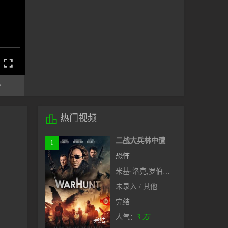


热门视频
二战大兵林中遭女巫挡道，奇幻新片#猎战
1
恐怖
米基·洛克,罗伯特·克耐普,杰克逊·拉斯波恩
未录入 / 其他
完结
人气：
3 万
完结