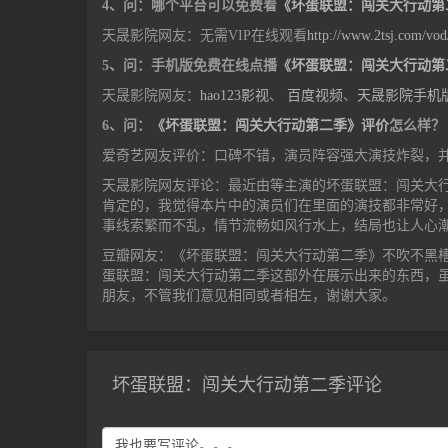
4、问：哪个平台可以免费看
《坏蛋联盟：闯关大行动第
天晟影院网友：无需VIP在线观看
http://www.2tsj.com/vo
5、问：手机版免费在线点播
《坏蛋联盟：闯关大行动第
天晟影院网友：
hao123影视
、
百度视频
、
天晟影院手机
6、问：
《坏蛋联盟：闯关大行动第二季》评价
怎么样？
爱奇艺网友评价：口碑不错，演员阵容强大演技炸裂，
天晟影院网友评论：最近由等主演的坏蛋联盟：闯关大
肯定的，我觉得本片中的演员们在里面的演技都非常好
事线索繁而不乱，情节流畅如风行水上，结局也让人心
豆瓣网友：《坏蛋联盟：闯关大行动第二季》不吹不黑
蛋联盟：闯关大行动第二季这部外在展示出来的东西，
朋友，不管我们意见相同或者相左，谢谢大家。
坏蛋联盟：闯关大行动第二季评论