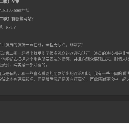
二季》全集
d/161195.html
地址
二季》
有哪些网站？
版
、
PPTV
并且演员的演技一直在线，全程无尿点。非常赞！
行动第二季一经播出就受到了很多观众的欢迎和认可，演员的演技都是非
，他能够去把握这个角色所要表达的情感，并且向观众展现出来。剧情人
潮澎湃，确实是一部好看的。
槽点是有的，和一些喜欢看剧的朋友给出的评论相比，我有一些不同的看
虽然比本身更精彩吧，但是最后我还是没有打高分。再此感谢评论中一起