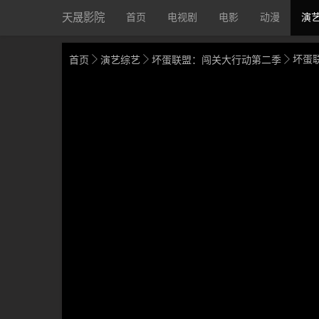
天晟影院
首页
电视剧
电影
动漫
演



坏蛋
首页
演艺综艺
坏蛋联盟：闯关大行动第二季