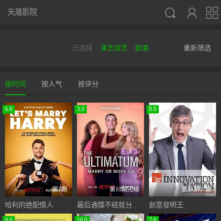



天晟影院
已选择
演艺综艺
欧美
重新筛选
按时间
按人气
按评分
6.0
3.0
8.0
第7期
第10期完结
更新第07集
哈利的绝配情人
最后通牒不结就分第四季
創意發明王
9.0
10.0
7.0