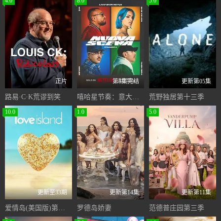
4.0
8.0
5.0
正片
第8集完结
更新第05集
路易·C·K荒谬到笑
嘻哈星节奏：意大利篇第三季
荒野独居第十三季
10.0
1.0
5.0
更新至33期
更新第14集
更新第11集
爱情岛(美国版)第八季
罗德岛娇妻
范德普庄园第三季