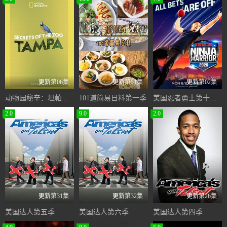
更新第06集
更新第51集
更新第02集
动物园秘辛：坦帕第二季
101道简易日料第一季
美国忍者勇士第十八季
2.0
9.0
2.0
更新第31集
更新第32集
更新第26集
美国达人第五季
美国达人第六季
美国达人第四季