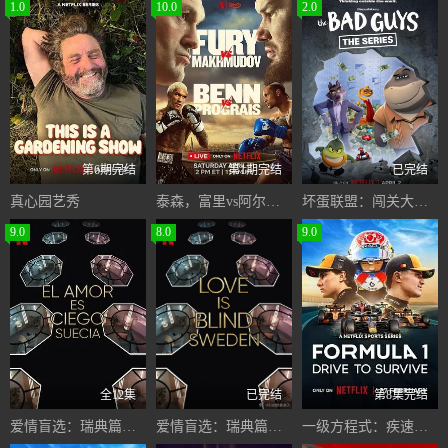
1.0
10.0
2.0
第6期完结
第1期完结
已完结
真心园艺秀
泰森，富里vs阿尔斯兰贝克，马赫穆多夫
坏蛋联盟：闯关大行动第二季
9.0
8.0
9.0
全12集
已完结
第8集完结
爱情盲选：瑞典篇第三季
爱情盲选：瑞典篇第3季
一级方程式：疾速争胜第八季