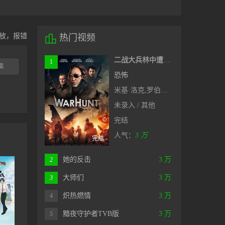
放，报错

热门视频
二战大兵林中遭女巫挡道，奇幻新片#猎战
1
集
恐怖
米基·洛克,罗伯特·克耐普,杰克逊·拉斯波恩
未录入 / 其他
完结
人气：
3 万
完结
她的反击
3 万
2
大师们
3 万
3
炽热燃情
3 万
4
黯夜守护者TVB版
3 万
5