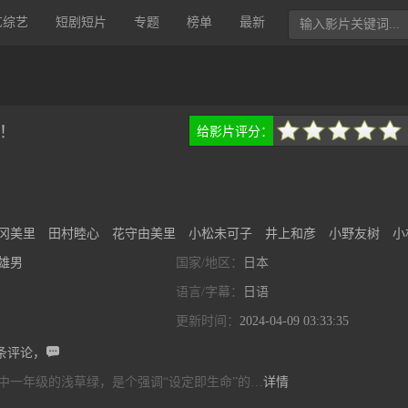
艺综艺
短剧短片
专题
榜单
最新
！
给影片评分：
很差
较差
还行
推荐
力荐
冈美里
田村睦心
花守由美里
小松未可子
井上和彦
小野友树
小
雄男
国家/地区：
日本
语言/字幕：
日语
更新时间：
2024-04-09 03:33:35

条评论，
中一年级的浅草绿，是个强调“设定即生命”的…
详情