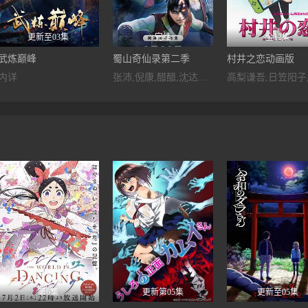
更新至03集
完结
全12集
武炼巅峰
蜀山奇仙录第二季
村井之恋动画版
内详
张沛,倪康,醋醋,沈达威,修缘,富贵,高其昌,李丹青,黑石稔,十四,杨鸥,小巫,忙音,赵筱峥,钱坤,赵洋,小忻,柯暮卿
第6集
更新第05集
更新至05集