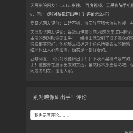
天晟影院网友：
hao123影视
、
百度视频
、
天晟影院手机
6、问：
《别对映像研出手！》评价
怎么样？
爱奇艺网友评价：口碑不错，演员阵容强大演技炸裂，
天晟影院网友评论：最近由伊藤沙莉,松冈美里,田村睦心,
主演的别对映像研出手！一经播出就受到了很多观众的
演技都非常好，他能够去把握这个角色所要表达的情感
结局也让人心潮澎湃，确实是一部好看的。
豆瓣网友：《别对映像研出手！》不吹不黑槽点是有的
手！这部外在展示出来的东西，虽然比本身更精彩吧，
同或者相左，谢谢大家。
别对映像研出手！评论