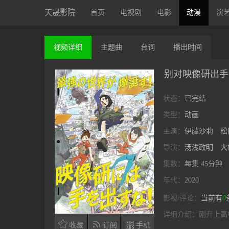
天晟影院
首页
电视剧
电影
动漫
演
视频
详细
主题曲
台词
播出
时间
别对映像研出手
状态：
已完结
类型：
动画
主演：
伊藤沙莉
松
导演：
汤浅政明
大
集数：
每集 45分钟
年代：
2020
影视/评论：
当前有
0
详细介绍：
刚升上高



收藏
订阅
手机