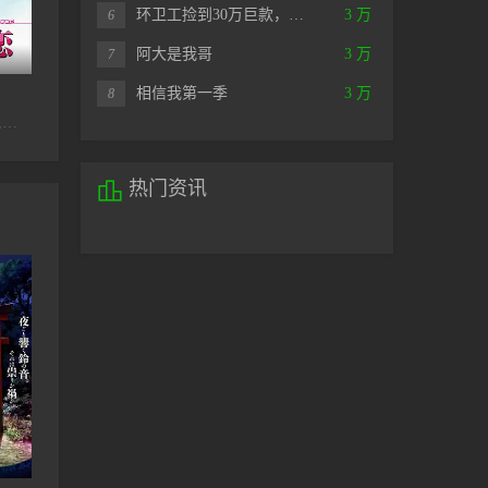
环卫工捡到30万巨款，…
3 万
6
阿大是我哥
3 万
7
全10集
全16集
相信我第一季
3 万
恰同学少年动画版
赘婿动画版第二季
8
高梨谦吾,日笠阳子,岛崎信长,天崎滉平,石谷春贵,松风雅也,大塚芳忠
羊仔,刘校妤,季冠霖,叶知秋,景向谁依
鹈泽正太郎

热门资讯
第10集完结
第25集完结
O