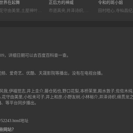
世界在起舞
正后方的神威
令和的斑小姐
花守由美里,土屋神叶,内田真礼,朴璐美,樱井孝宏,Takahiro,Sakurai,小西克幸,Katsuyuki,Konishi,飞田展男,能登麻美子,Mamiko,Noto,水濑祈
市道真央,井泽诗织,杉田智和,相坂优歌,碧乃梨心
4-09，详细日期可以去百度百科查一查。
视频、爱奇艺、优酷、天晟影院等播出，没有在电视台播。
我,伊福觉志,井上圭介,藤仓拓也,野口花梨,本桥茉里,殿水敦子,佐佐木纯
,花守由美里,小松未可子,井上和彦,小野友树,小林裕介,井泽诗织,绵贯龙
酷
、等平台同步播出。
d/52243.html
地址
些网站？