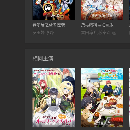
已完结
更新至第04集
赛尔号之圣者逆袭
费马的料理动画版
罗玉婷,李晔
富田凉介,坂泰斗,远藤大智,永冢拓马,依田菜津,池泽春菜,橘龙丸,古川慎,若山诗音,永濑安奈
相同主演
更新至07集
更新至05集