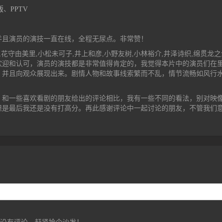
版
、
PPTV
并且演员的演技一直在线，全程无尿点。非常赞！
花守由美里,小松未可子,井上和彦,小野友树,小林裕介,井泽诗织,绵贯龙
欢迎和认可，演员的演技都是非常值得肯定的，我觉得本片中的演员们在
，并且向观众展现出来。剧情人物和故事线索繁而不乱，情节流畅如风行
，和一些喜欢看剧的朋友给出的评论相比，我有一些不同的看法，别对映
但是最后我还是没有打高分。再此感谢评论中一起讨论的朋友，不管我们