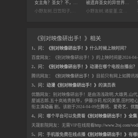
女主角？圣女？不，我是杂役女仆（自豪）
被遗弃圣女的异世界美食之旅用隐藏技能召唤了露营车
小野友树,日笠阳子,大久保瑠美,堀江瞬,天崎滉平,仲村宗悟,宫本侑芽
小野友树,诸星堇,立花慎之介,田村由香里,山本兼平,千叶翔也,本渡枫,德井青空
《别对映像研出手！》相关
1、问：
《别对映像研出手！》
什么时候上映时间？
百度网友：《别对映像研出手！》的上映时间是2024-0
2、问：
《别对映像研出手！》
动漫在哪个电视台播出？
腾讯网友：
《别对映像研出手！》
目前只有网上如腾讯
3、问：
动漫《别对映像研出手！》
的演员表
优酷网友：别对映像研出手！是由汤浅政明,大雄男,山代风
屋诚志郎,五十岚祐贵执导，伊藤沙莉,松冈美里,田村睦心
衔主演
动画
剧。该剧于2024-04-09在
腾讯
、
爱奇艺
、
优
4、问：哪个平台可以免费看
《别对映像研出手！》全集
天晟影院网友：无需VIP在线观看
http://www.2tsj.com/vo
5、问：手机版免费在线点播
《别对映像研出手！》
有哪