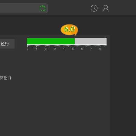



6.0
6.0
还行
林裕介