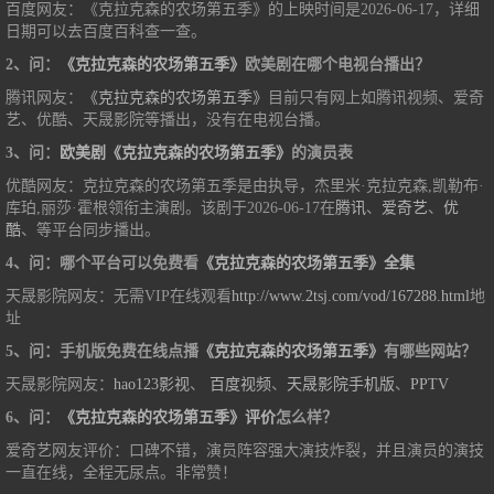
百度网友：《克拉克森的农场第五季》的上映时间是2026-06-17，详细
日期可以去百度百科查一查。
2、问：
《克拉克森的农场第五季》
欧美剧在哪个电视台播出？
腾讯网友：
《克拉克森的农场第五季》
目前只有网上如腾讯视频、爱奇
艺、优酷、天晟影院等播出，没有在电视台播。
3、问：
欧美剧《克拉克森的农场第五季》
的演员表
优酷网友：克拉克森的农场第五季是由执导，杰里米·克拉克森,凯勒布·
库珀,丽莎·霍根领衔主演剧。该剧于2026-06-17在
腾讯
、
爱奇艺
、
优
酷
、等平台同步播出。
4、问：哪个平台可以免费看
《克拉克森的农场第五季》全集
天晟影院网友：无需VIP在线观看
http://www.2tsj.com/vod/167288.html
地
址
5、问：手机版免费在线点播
《克拉克森的农场第五季》
有哪些网站？
天晟影院网友：
hao123影视
、
百度视频
、
天晟影院手机版
、
PPTV
6、问：
《克拉克森的农场第五季》评价
怎么样？
爱奇艺网友评价：口碑不错，演员阵容强大演技炸裂，并且演员的演技
一直在线，全程无尿点。非常赞！