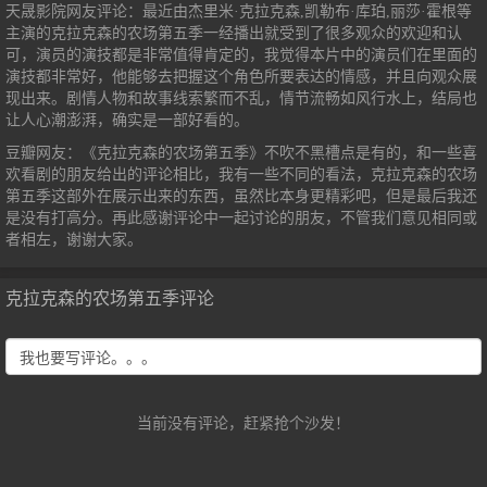
天晟影院网友评论：最近由杰里米·克拉克森,凯勒布·库珀,丽莎·霍根等
主演的克拉克森的农场第五季一经播出就受到了很多观众的欢迎和认
可，演员的演技都是非常值得肯定的，我觉得本片中的演员们在里面的
演技都非常好，他能够去把握这个角色所要表达的情感，并且向观众展
现出来。剧情人物和故事线索繁而不乱，情节流畅如风行水上，结局也
让人心潮澎湃，确实是一部好看的。
豆瓣网友：《克拉克森的农场第五季》不吹不黑槽点是有的，和一些喜
欢看剧的朋友给出的评论相比，我有一些不同的看法，克拉克森的农场
第五季这部外在展示出来的东西，虽然比本身更精彩吧，但是最后我还
是没有打高分。再此感谢评论中一起讨论的朋友，不管我们意见相同或
者相左，谢谢大家。
克拉克森的农场第五季评论
当前没有评论，赶紧抢个沙发！