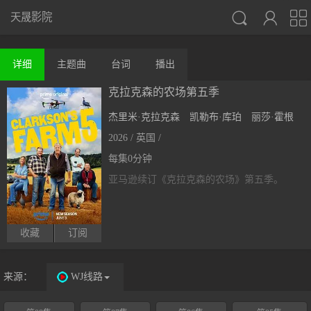



天晟影院
详细
主题曲
台词
播出
克拉克森的农场第五季
杰里米·克拉克森
凯勒布·库珀
丽莎·霍根
2026 / 英国 /
每集0分钟
亚马逊续订《克拉克森的农场》第五季。
收藏
订阅
来源：
WJ线路