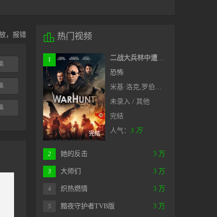
放，报错

热门视频
二战大兵林中遭女巫挡道，奇幻新片#猎战
1
集
恐怖
集
米基·洛克,罗伯特·克耐普,杰克逊·拉斯波恩
未录入 / 其他
集
完结
人气：
3 万
完结
她的反击
3 万
2
大师们
3 万
3
炽热燃情
3 万
4
黯夜守护者TVB版
3 万
5