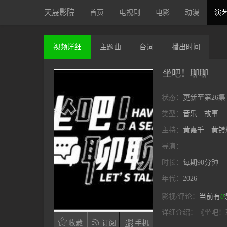
天晟影院
首页
电视剧
电影
动漫
演
视频
详细
主题曲
台词
播出
时间
坐吧！聊聊
状态：
更新至第26集
类型：
音乐
故事
主持：
黄嘉千
黄镫
导演：
时长：
每期90分钟
年代：
2026
影视/评论：
当前有
0
详细介绍：
《坐吧！



收藏
订阅
手机