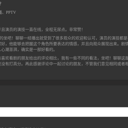
？
版
、
PPTV
并且演员的演技一直在线，全程无尿点。非常赞！
演的坐吧！聊聊一经播出就受到了很多观众的欢迎和认可，演员的演技都是
常好，他能够去把握这个角色所要表达的情感，并且向观众展现出来。剧
人心潮澎湃，确实是一部好看的。
些喜欢看剧的朋友给出的评论相比，我有一些不同的看法，坐吧！聊聊这
是没有打高分。再此感谢评论中一起讨论的朋友，不管我们意见相同或者