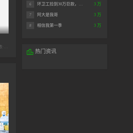
环卫工捡到30万巨款，…
3 万
6
阿大是我哥
3 万
7
相信我第一季
3 万
8
更新至20241009期
更新至06集
盛
恰好去远方
会唱歌的院子
2024微
廖昌永胡夏希林娜依·高王赫野
内详
马凡舒,任鲁豫,梁翘柏,郁可唯,钟镇涛,姚琛,钟汉良,沙溢,关智斌,许靖韵,韩红,吴彤,孟庭苇,王耀庆,陈立农

热门资讯