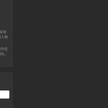
非常
情人物
部外在
相左，