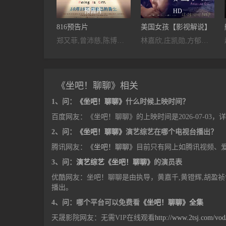
预告片
HD
816预告片
美国女孩【影视解说】
郑又菲,曾沛慈,陈博正,郭大睿,田中千绘,范逸臣,黄之诺,夏宇童,周厚安,谢以乐,曾珮瑜,黄镫辉,于卉乔,黄采仪,王梦麟,滕韦煦,李佳豫,赖铭伟,马志翔,廖慧珍,郑人硕
林嘉欣,庄凯勋,方郁婷,林品彤,曾宝仪,夏于乔,黄镫辉,张诗盈,蔡嘉茵,蔡明修,张允曦,郭任峰,庞霈心,林苡涵,蔡斯亿,邱诗凌,吴廷华,林群,杨书岚,林真亦
《坐吧！聊聊》相关
1、问：
《坐吧！聊聊》
什么时候上映时间？
百度网友：《坐吧！聊聊》的上映时间是2026-07-03
2、问：
《坐吧！聊聊》
演艺综艺在哪个电视台播出？
腾讯网友：
《坐吧！聊聊》
目前只有网上如腾讯视频、
3、问：
演艺综艺《坐吧！聊聊》
的演员表
优酷网友：坐吧！聊聊是由执导，黄嘉千,黄镫辉,胡盈
播出。
4、问：哪个平台可以免费看
《坐吧！聊聊》全集
天晟影院网友：无需VIP在线观看
http://www.2tsj.com/vo