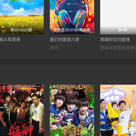
第20241026期
更新至20241009期加更
第4期
歌从草原来
我们的歌第六季
跨越时空的旋律
内详