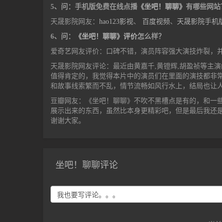
5、问：手机版免费在线点播
《坐吧！聊聊》
有哪些网站
天晟影院网友：
hao123影视
、
百度视频
、
天晟影院手机
6、问：
《坐吧！聊聊》评价
怎么样？
爱奇艺网友评价：口碑不错，演员阵容强大演技炸裂，
天晟影院网友评论：最近由黄嘉千,黄镫辉,胡盈祯等主
值得肯定的，我觉得本片中的演员们在里面的演技都非
和故事线索繁而不乱，情节流畅如风行水上，结局也让
豆瓣网友：《坐吧！聊聊》不吹不黑槽点是有的，和一
展示出来的东西，虽然比本身更精彩吧，但是最后我还
谢谢大家。
坐吧！聊聊评论