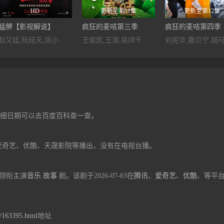
HD
更新至第11集
更新至第12集
艋舺【影视解说】
疯狂的麦咭第三季
疯狂的麦咭第四季
赵又廷,阮经天,凤小岳,黄镫辉,陈汉典,柯佳嬿,马如龙,蔡昌宪,钮承泽,席曼宁
王俊凯,王源,易烊千玺,杜海涛,丁程鑫,黄其淋,谭薇,夏克立,夏天,黄嘉千
，详细日期可以去百度百科查一查。
爱奇艺、优酷、天晟影院等播出，没有在电视台播。
祯领衔主演
音乐
故事
剧。该剧于2026-07-03在
腾讯
、
爱奇艺
、
优酷
、等平
d/163395.html
地址