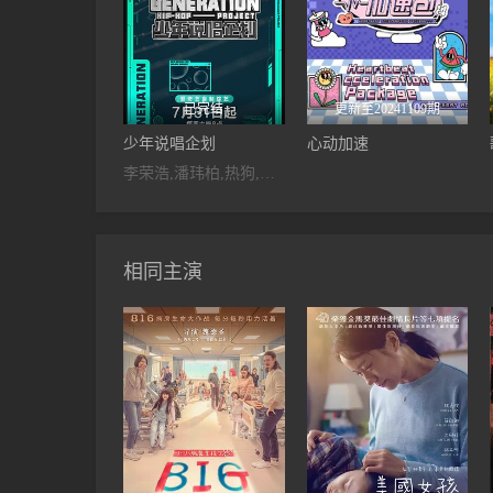
已完结
更新至20241109期
少年说唱企划
心动加速
李荣浩,潘玮柏,热狗,周震南,车澈,周延,毛衍七,谢锐韬,王以太,大傻
相同主演