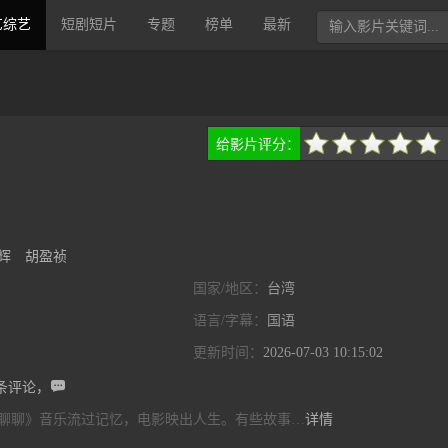
艺综艺
短剧短片
专题
榜单
最新
给影片评分：
很差
较差
还行
推荐
力荐
辉
胡盈祯
国家/地区：
台湾
语言/字幕：
国语
更新时间：
2026-07-03 10:15:02

条评论，
聊聊》音乐流过记忆，电影映出人生。有些故事…
详情