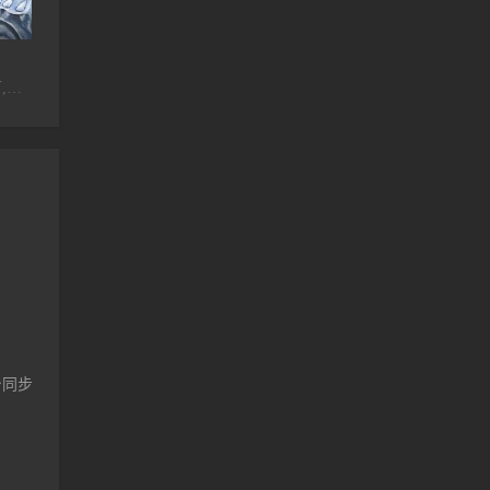
HD中字
HD中字
更新
疑雾公堂
失父招领
她们创业
刘宪华,撒贝宁,胡可,张伦硕,鲍春来,汪苏泷,左小青,高瀚宇,代超,黄嘉千,冯雷,曹云金,伊一
黄镫辉,张哲豪,苏达,陈淑芳,李晏駒,林映唯,張洋,康茵茵
喜翔,黄镫辉,林义雄,黄略耕,钱立䜣,黄锦雯
台同步