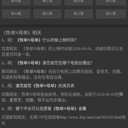
第08集
第07集
第06集
第05集
第04集
第03集
第02集
第01集
《恢单N母单》相关
1、问：
《恢单N母单》
什么时候上映时间？
百度网友：《恢单N母单》的上映时间是2026-06-04，详细日期可以去
百度百科查一查。
2、问：
《恢单N母单》
演艺综艺在哪个电视台播出？
腾讯网友：
《恢单N母单》
目前只有网上如腾讯视频、爱奇艺、优酷、
天晟影院等播出，没有在电视台播。
3、问：
演艺综艺《恢单N母单》
的演员表
优酷网友：恢单N母单是由执导，领衔主演剧。该剧于2026-06-04在
腾
讯
、
爱奇艺
、
优酷
、等平台同步播出。
4、问：哪个平台可以免费看
《恢单N母单》全集
天晟影院网友：无需VIP在线观看
http://www.2tsj.com/vod/162310.html
地
址