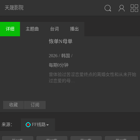



天晟影院
详细
主题曲
台词
播出
恢单N母单
2026 / 韩国 /
每期0分钟
曾体验过苦涩恋爱终点的离婚女性和从未开始
过恋爱的母…
收藏
订阅
来源：
FF线路