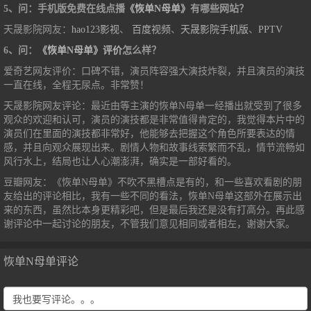
5、问：手机版免费在线点播
《恢单N母单》
有哪些网站？
天晟影院网友：
hao123影视
、
百度视频
、
天晟影院手机版
、
PPTV
6、问：
《恢单N母单》评价
怎么样？
爱奇艺网友评价：口碑不错，演员阵容强大演技炸裂，并且演员的演技
一直在线，全程无尿点。非常赞！
天晟影院网友评论：最近由等主演的恢单N母单一经播出就受到了很多
观众的欢迎和认可，演员的演技都是非常值得肯定的，我觉得本片中的
演员们在里面的演技都非常好，他能够去把握这个角色所要表达的情
感，并且向观众展现出来。剧情人物和故事线索繁而不乱，情节流畅如
风行水上，结局也让人心潮澎湃，确实是一部好看的。
豆瓣网友：《恢单N母单》不吹不黑槽点是有的，和一些喜欢看剧的朋
友给出的评论相比，我有一些不同的看法，恢单N母单这部外在展示出
来的东西，虽然比本身更精彩吧，但是最后我还是没有打高分。再此感
谢评论中一起讨论的朋友，不管我们意见相同或者相左，谢谢大家。
恢单N母单评论