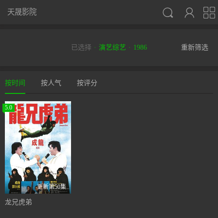



天晟影院
已选择
演艺综艺
1986
重新筛选
按时间
按人气
按评分
5.0
更新第50集
龙兄虎弟