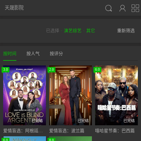



天晟影院
已选择
演艺综艺
其它
重新筛选
按时间
按人气
按评分
3.0
2.0
6.0
已完结
已完结
已完结
爱情盲选：阿根廷篇第二季
爱情盲选：波兰篇
嘻哈星节奏：巴西篇
6.0
8.0